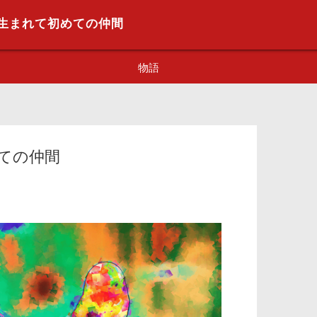
 #2 生まれて初めての仲間
物語
ノア
眠りの森
初めての仲間
目覚めの
沼
不可思議
砂地
？？？