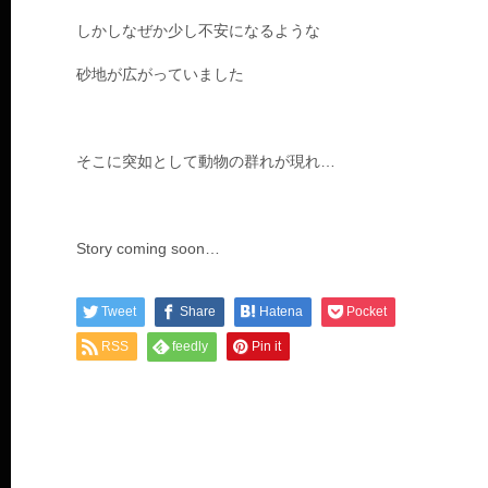
しかしなぜか少し不安になるような
砂地が広がっていました
そこに突如として動物の群れが現れ…
Story coming soon…
Tweet
Share
Hatena
Pocket
RSS
feedly
Pin it