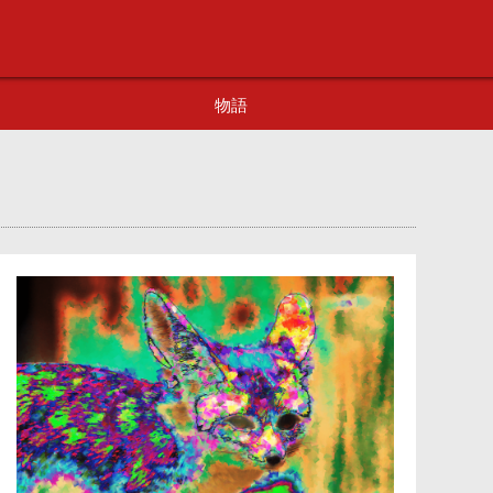
物語
ノア
眠りの森
目覚めの
沼
不可思議
砂地
？？？