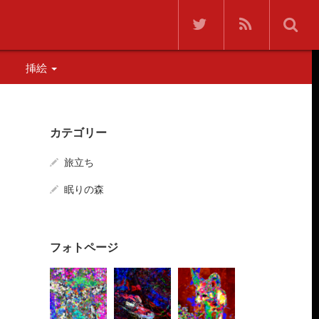
挿絵
カテゴリー
旅立ち
森
眠りの森
湖
フォトページ