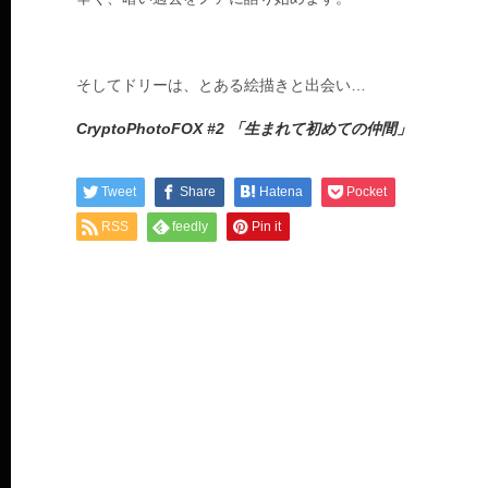
そしてドリーは、とある絵描きと出会い…
CryptoPhotoFOX #2 「生まれて初めての仲間」
Tweet
Share
Hatena
Pocket
RSS
feedly
Pin it