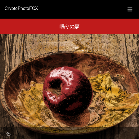
CryptoPhotoFOX
眠りの森
色